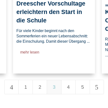
Dreescher Vorschultage
erleichtern den Start in
die Schule
C
Für viele Kinder beginnt nach den
Sommerferien ein neuer Lebensabschnitt:
R
die Einschulung. Damit dieser Übergang ...
M
N
mehr lesen
...
4
5
1
2
3
4
5