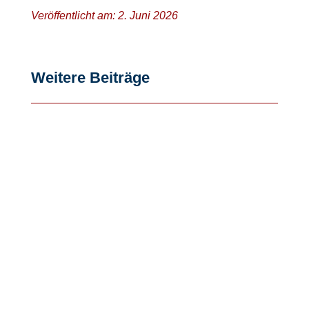
Veröffentlicht am: 2. Juni 2026
Weitere Beiträge
Kreativ sein, Medien gestalten und dabei
über Zukünfte sowie eigene und
gemeinsame Wünsche und Träume