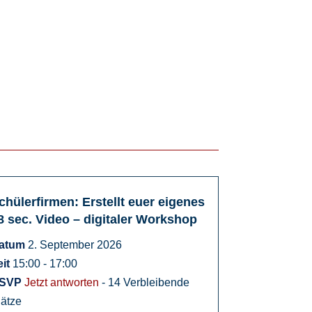
chülerfirmen: Erstellt euer eigenes
02
8 sec. Video – digitaler Workshop
September
atum
2. September 2026
eit
15:00 - 17:00
SVP
Jetzt antworten
- 14 Verbleibende
lätze