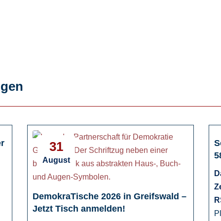
ngen
r
S
31
5
August
D
Z
DemokraTische 2026 in Greifswald –
R
Jetzt Tisch anmelden!
P