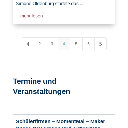
Simone Oldenburg startete das ...
mehr lesen
4
5
2
3
4
5
6
Termine und
Veranstaltungen
Schülerfirmen – MomentMal – Maker
25