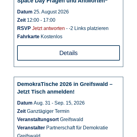
Space Day Fragen und Antworten“
August
Datum
25. August 2026
Zeit
12:00 - 17:00
RSVP
Jetzt antworten
- -2 Links platzieren
Fahrkarte
Kostenlos
Details
DemokraTische 2026 in Greifswald –
31
Jetzt Tisch anmelden!
August
Datum
Aug. 31 - Sep. 15, 2026
Zeit
Ganztägiger Termin
Veranstaltungsort
Greifswald
Veranstalter
Partnerschaft für Demokratie
Greifswald