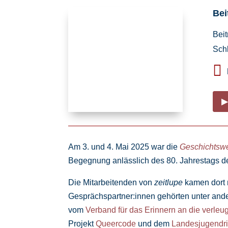
Bei
Bei
Sch

▶
Am 3. und 4. Mai 2025 war die
Geschichtswer
Begegnung anlässlich des 80. Jahrestags de
Die Mitarbeitenden von
zeitlupe
kamen dort m
Gesprächspartner:innen gehörten unter an
vom
Verband für das Erinnern an die verleu
Projekt
Queercode
und dem
Landesjugendr