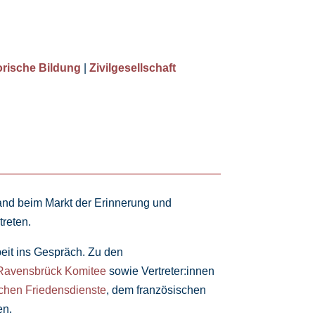
torische Bildung
|
Zivilgesellschaft
and beim Markt der Erinnerung und
reten.
beit ins Gespräch. Zu den
 Ravensbrück Komitee
sowie Vertreter:innen
chen Friedensdienste
, dem französischen
en.