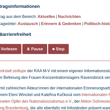
tragsinformationen
trag aus dem Bereich:
Aktuelles
|
Nachrichten
lagwörter:
Austausch
|
Erinnern & Gedenken
|
Politisch-his
Barrierefreiheit
 Vorlesen
⏸ Pause
■ Stop
kstatt zeitlupe
der RAA M-V mit einem eigenen Informationsst
r Befreiung des Frauen-Konzentrationslagers Ravensbrück vert
it zahlreichen Akteur:innen der internationalen Erinnerungsar
derem Eleni Winckel und Kateřina Kočková vom
Internationalen
gneten Opfer des Nationalsozialismus e.V.
, der
Aktion Sühnezei
ing Brandenburg
, die alle ebenfalls mit Infoständen präsent war