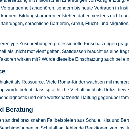
andersetzung mit historischen Erfahrungen von Ausgrenzung, V
 Vergangenheit angehören, sondern bis heute Vertrauen in Inst
önnen. Bildungsbarrieren entstehen dabei meistens nicht durc
erfahrungen, sprachliche Barrieren, Armut, Flucht- und Migratio
tereotype Zuschreibungen professionelle Einschätzungen prä
nell als „nicht motiviert“ gelten. Stattdessen braucht es eine fr
 Faktoren wirken mit? Würde dieselbe Einschätzung auch bei ein
ce
chigkeit als Ressource. Viele Roma-Kinder wachsen mit mehre
 wurde betont, dass sprachliche Vielfalt nicht als Defizit bewe
rachdiagnostik und eine wertschätzende Haltung gegenüber fam
nd Beratung
en an drei praxisnahen Fallbeispielen aus Schule, Kita und Be
eschimpfungen im Schulalltag, fehlende Reaktionen von Instit