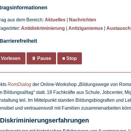
tragsinformationen
trag aus dem Bereich:
Aktuelles
|
Nachrichten
lagwörter:
Antidiskriminierung
|
Antiziganismus
|
Austausch
Barrierefreiheit
 Vorlesen
⏸ Pause
■ Stop
ekts
RomDialog
der Online-Workshop „Bildungswege von Roma-
 Bildungsalltag“ statt. 18 Fachkräfte aus Schule, Jobcenter, M
staltung teil. Im Mittelpunkt standen Bildungsbiografien und 
sensibel und vertrauensvoll mit Familien zusammenarbeiten kön
 Diskriminierungserfahrungen