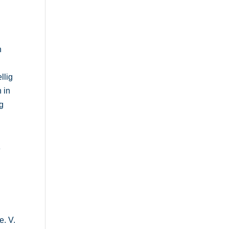
n
llig
 in
g
e
. V.