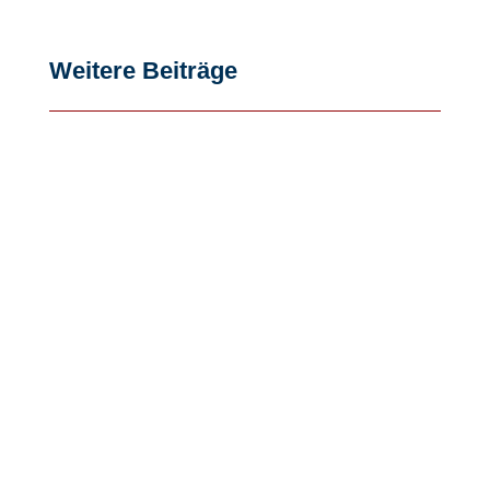
Weitere Beiträge
Kreativ sein, Medien gestalten und dabei
über Zukünfte sowie eigene und
gemeinsame Wünsche und Träume
nachdenken....