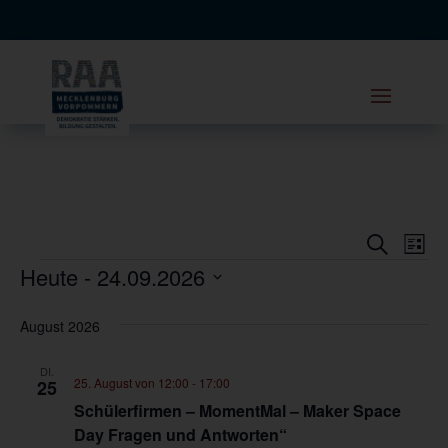
Veranst
Ver
Suche
Liste
Ans
Veranstaltungen
Heute
 - 
24.09.2026
Suche
Nav
Datum
und
August 2026
wählen.
Ansicht
DI.
25. August von 12:00
-
17:00
Navigat
25
Schülerfirmen – MomentMal – Maker Space
Day Fragen und Antworten“