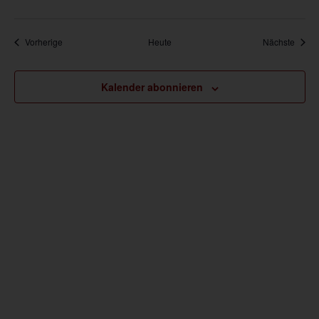
Veranstaltungen
Veran
Vorherige
Heute
Nächste
Kalender abonnieren