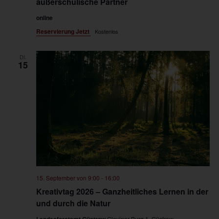
außerschulische Partner
online
Reservierung Jetzt
Kostenlos
DI.
15
15. September von 9:00
-
16:00
Kreativtag 2026 – Ganzheitliches Lernen in der
und durch die Natur
Gleviner Burg 1, Güstrow