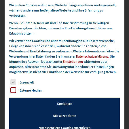
Ganztagsschulen werden“
Wir nutzen Cookies auf unserer Website. Einige von ihnen sind essenziell,
während andere uns helfen, diese Website und Ihre Erfahrung zu
Zoom
verbessern.
Wenn Sie unter 16 Jahre alt sind und Ihre Zustimmung zu freiwilligen
Reservierung Jetzt
Kostenlos
Diensten geben möchten, müssen Sie Ihre Erziehungsberechtigten um
Erlaubnis bitten.
DO.
Wir verwenden Cookies und andere Technologien auf unserer Webseite.
10
Einige von ihnen sind essenziell, während andere uns helfen, diese
Webseite und Ihre Erfahrung zu verbessern.
Weitere Informationen über die
Verwendung Ihrer Daten finden Sie in unserer
Datenschutzerklärung
.
Sie
können Ihre Auswahl jederzeit unter
Einstellungen
widerrufen oder
anpassen.
Bitte beachten Sie, dass aufgrund individueller Einstellungen
möglicherweise nicht alle Funktionen der Webseite zur Verfügung stehen.
Es folgt eine Liste der Service-Gruppen, für die eine Einwilli
Essenziell
Externe Medien
Speichern
Alle akzeptieren
Nur essenzielle Cookies akzeptieren