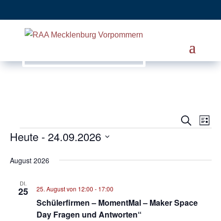
Ver
Veranst
Suche
Liste
Heute
 - 
24.09.2026
Ans
Veranstaltungen
Suche
Nav
Datum
und
August 2026
wählen.
Ansicht
DI.
25. August von 12:00
-
17:00
25
Navigat
Schülerfirmen – MomentMal – Maker Space
Day Fragen und Antworten“