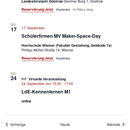
Landesforstamt Güstrow
Gleviner Burg 1, Güstrow
Reservierung Jetzt
Kostenlos
16 Plätze übrig
DO.
17. September
17
Schülerfirmen MV Maker-Space-Day
Hochschule Wismar (Fakultät Gestaltung, Gebäude 7a)
Philipp-Müller-Straße 14, Wismar
Reservierung Jetzt
Kostenlos
DO.
24
Virtuelle Veranstaltung
24. September von 15:00
-
17:00
LdE-Kennenlernen M1
online
Veranstaltungen
Veran
Vorherige
Heute
Nächste