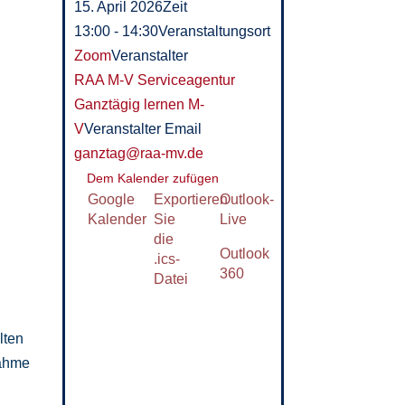
15. April 2026
Zeit
13:00 - 14:30
Veranstaltungsort
Zoom
Veranstalter
RAA M-V Serviceagentur
Ganztägig lernen M-
V
Veranstalter Email
ganztag@raa-mv.de
Dem Kalender zufügen
Google
Exportieren
Outlook-
Kalender
Sie
Live
die
Outlook
.ics-
360
Datei
lten
nahme