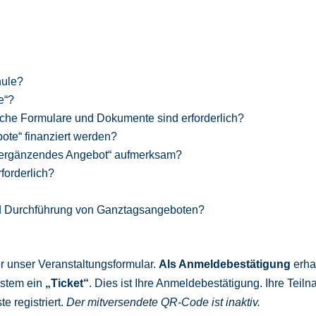
hule?
e“?
che Formulare und Dokumente sind erforderlich?
ote“ finanziert werden?
t ergänzendes Angebot“ aufmerksam?
forderlich?
und Durchführung von Ganztagsangeboten?
r unser Veranstaltungsformular.
Als Anmeldebestätigung
erha
ystem ein
„Ticket“
. Dies ist Ihre Anmeldebestätigung. Ihre Teil
e registriert.
Der mitversendete QR-Code ist inaktiv.