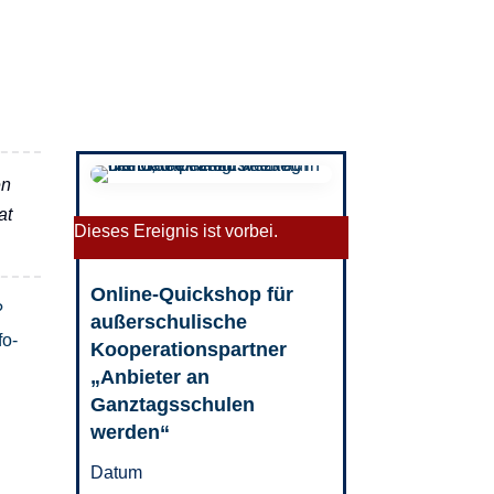
en
at
Dieses Ereignis ist vorbei.
Online-Quickshop für
?
außerschulische
fo-
Kooperationspartner
„Anbieter an
Ganztagsschulen
werden“
Datum