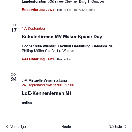
Landesforstamt Güstrow
Gleviner Burg 1, Güstrow
Reservierung Jetzt
Kostenlos
16 Plätze übrig
DO.
17. September
17
Schülerfirmen MV Maker-Space-Day
Hochschule Wismar (Fakultät Gestaltung, Gebäude 7a)
Philipp-Müller-Straße 14, Wismar
Reservierung Jetzt
Kostenlos
DO.
24
Virtuelle Veranstaltung
24. September von 15:00
-
17:00
LdE-Kennenlernen M1
online
Veranstaltungen
Veran
Vorherige
Heute
Nächste