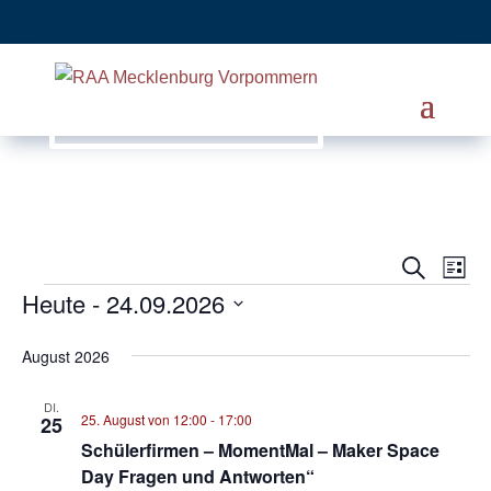
Ver
Veranst
Suche
Liste
Heute
 - 
24.09.2026
Ans
Veranstaltungen
Suche
Nav
Datum
und
August 2026
wählen.
Ansicht
DI.
25. August von 12:00
-
17:00
25
Navigat
Schülerfirmen – MomentMal – Maker Space
Day Fragen und Antworten“