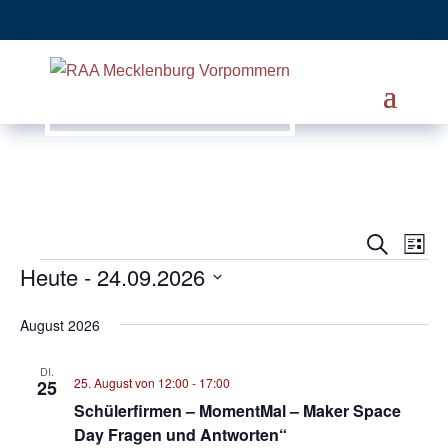
Ver
Veranst
Suche
Liste
Heute
 - 
24.09.2026
Ans
Veranstaltungen
Suche
Nav
Datum
und
August 2026
wählen.
Ansicht
DI.
25. August von 12:00
-
17:00
25
Navigat
Schülerfirmen – MomentMal – Maker Space
Day Fragen und Antworten“