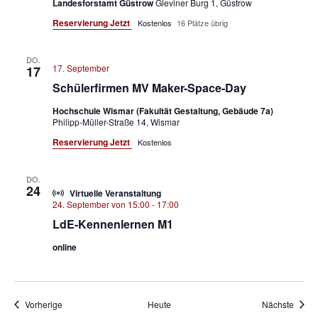
Landesforstamt Güstrow
Gleviner Burg 1, Güstrow
Reservierung Jetzt
Kostenlos
16 Plätze übrig
DO.
17. September
17
Schülerfirmen MV Maker-Space-Day
Hochschule Wismar (Fakultät Gestaltung, Gebäude 7a)
Philipp-Müller-Straße 14, Wismar
Reservierung Jetzt
Kostenlos
DO.
24
Virtuelle Veranstaltung
24. September von 15:00
-
17:00
LdE-Kennenlernen M1
online
Veranstaltungen
Veran
Vorherige
Heute
Nächste