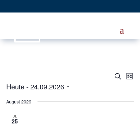
Ver
Veranst
Suche
Liste
Heute
 - 
24.09.2026
Ans
Veranstaltungen
Suche
Nav
Datum
und
August 2026
wählen.
Ansicht
DI.
25
Navigat