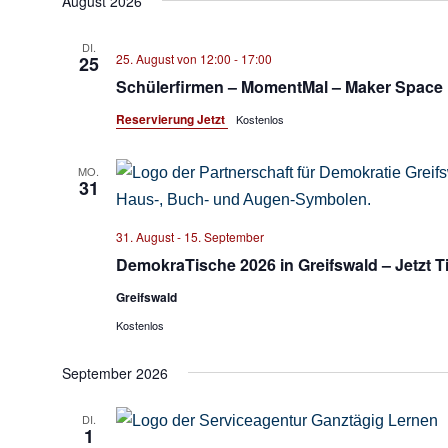
August 2026
wählen.
DI.
25. August von 12:00
-
17:00
25
Schülerfirmen – MomentMal – Maker Space
Reservierung Jetzt
Kostenlos
MO.
31
31. August
-
15. September
DemokraTische 2026 in Greifswald – Jetzt 
Greifswald
Kostenlos
September 2026
DI.
1