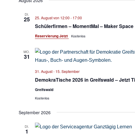
August 2026
wählen.
DI.
25. August von 12:00
-
17:00
25
Schülerfirmen – MomentMal – Maker Space
Reservierung Jetzt
Kostenlos
MO.
31
31. August
-
15. September
DemokraTische 2026 in Greifswald – Jetzt 
Greifswald
Kostenlos
September 2026
DI.
1