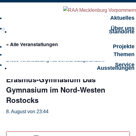
Aktuelles
Über uns
Standorte
« Alle Veranstaltungen
Projekte
Themen
Diese veranstaltung hat bereits stattgefunden.
Service
Ausstellungen
Erasmus-Gymnasium Das
Gymnasium im Nord-Westen
Rostocks
8. August von 23:44